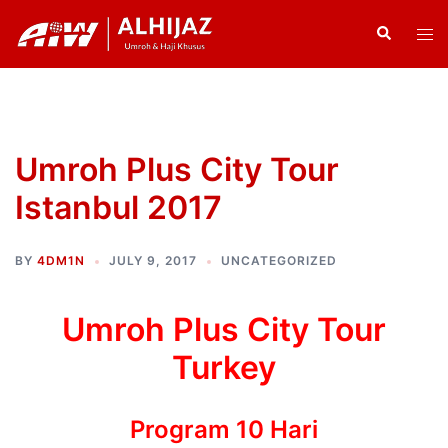
Skip
Search
Tog
to
men
content
Umroh Plus City Tour
Istanbul 2017
BY
4DM1N
JULY 9, 2017
UNCATEGORIZED
Umroh Plus City Tour
Turkey
Program 10 Hari