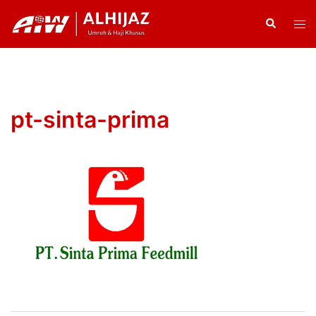
Skip
Search
Tog
to
men
content
pt-sinta-prima