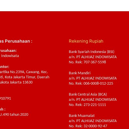
as Perusahaan :
Rekening Rupiah
rusahaan:
Bank Syariah Indonesia (BSI)
z Indowisata
a/n. PT ALHIJAZ INDOWISATA
No. Rek: 707-367-5598
antor:
Sartika No.239A, Cawang, Kec.
Bank Mandiri
ti, Kota Jakarta Timur, Daerah
a/n. PT ALHIJAZ INDOWISATA
ukota Jakarta 13630
No. Rek: 006-0008-012-225
Bank Central Asia (BCA)
910791
a/n. PT ALHIJAZ INDOWISATA
No. Rek: 273-221-1111
oh :
U.490 tahun 2020
Bank Muamalat
a/n. PT ALHIJAZ INDOWISATA
:
No. Rek: 32-0000-92-47