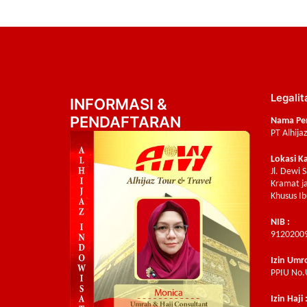
Legalit
INFORMASI &
PENDAFTARAN
Nama Pe
PT Alhija
Lokasi K
Jl. Dewi 
Kramat ja
Khusus Ib
NIB :
9120200
Izin Umr
PPIU No.
Izin Haji 