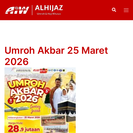
Skip
Search
Tog
to
men
content
Umroh Akbar 25 Maret
2026