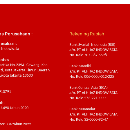
as Perusahaan :
Rekening Rupiah
rusahaan:
Bank Syariah Indonesia (BSI)
z Indowisata
a/n. PT ALHIJAZ INDOWISATA
No. Rek: 707-367-5598
antor:
Sartika No.239A, Cawang, Kec.
Bank Mandiri
ti, Kota Jakarta Timur, Daerah
a/n. PT ALHIJAZ INDOWISATA
ukota Jakarta 13630
No. Rek: 006-0008-012-225
Bank Central Asia (BCA)
910791
a/n. PT ALHIJAZ INDOWISATA
No. Rek: 273-221-1111
oh :
U.490 tahun 2020
Bank Muamalat
a/n. PT ALHIJAZ INDOWISATA
:
No. Rek: 32-0000-92-47
or 304 tahun 2022