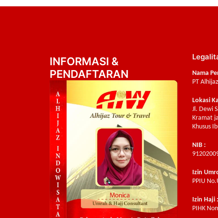
Legalit
INFORMASI &
PENDAFTARAN
Nama Pe
PT Alhija
Lokasi K
Jl. Dewi 
Kramat ja
Khusus Ib
NIB :
9120200
Izin Umr
PPIU No.
Izin Haji 
PIHK Nom