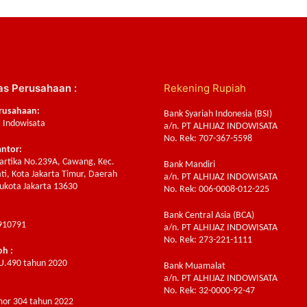
as Perusahaan :
Rekening Rupiah
rusahaan:
Bank Syariah Indonesia (BSI)
z Indowisata
a/n. PT ALHIJAZ INDOWISATA
No. Rek: 707-367-5598
antor:
Sartika No.239A, Cawang, Kec.
Bank Mandiri
ti, Kota Jakarta Timur, Daerah
a/n. PT ALHIJAZ INDOWISATA
ukota Jakarta 13630
No. Rek: 006-0008-012-225
Bank Central Asia (BCA)
910791
a/n. PT ALHIJAZ INDOWISATA
No. Rek: 273-221-1111
oh :
U.490 tahun 2020
Bank Muamalat
a/n. PT ALHIJAZ INDOWISATA
:
No. Rek: 32-0000-92-47
or 304 tahun 2022