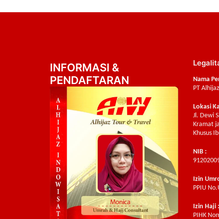
Legalit
INFORMASI &
PENDAFTARAN
Nama Pe
PT Alhija
Lokasi K
Jl. Dewi 
Kramat ja
Khusus Ib
NIB :
9120200
Izin Umr
PPIU No.
Izin Haji 
PIHK Nom