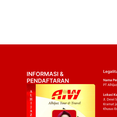
Legalit
INFORMASI &
PENDAFTARAN
Nama Pe
PT Alhija
Lokasi K
Jl. Dewi 
Kramat ja
Khusus Ib