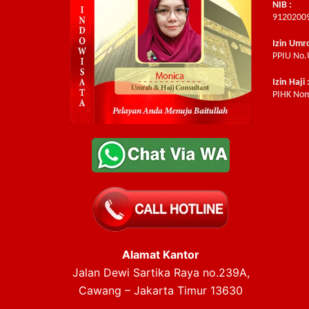
NIB :
9120200
Izin Umr
PPIU No.
Izin Haji 
PIHK Nom
Alamat Kantor
Jalan Dewi Sartika Raya no.239A,
Cawang – Jakarta Timur 13630