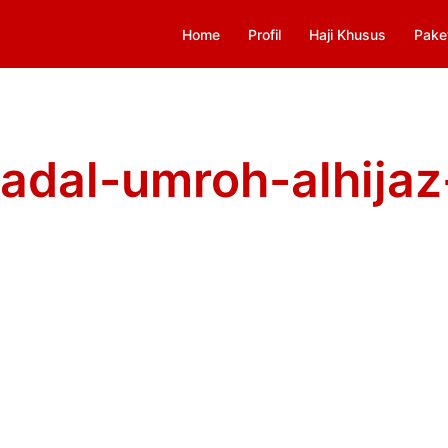
Home
Profil
Haji Khusus
Pake
adal-umroh-alhijaz