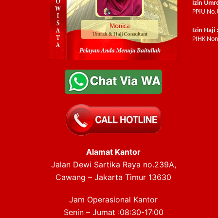
Izin Umr
PPIU No.
Izin Haji 
PIHK Nom
Alamat Kantor
Jalan Dewi Sartika Raya no.239A,
Cawang – Jakarta Timur 13630
Jam Operasional Kantor
Senin – Jumat :08:30-17:00