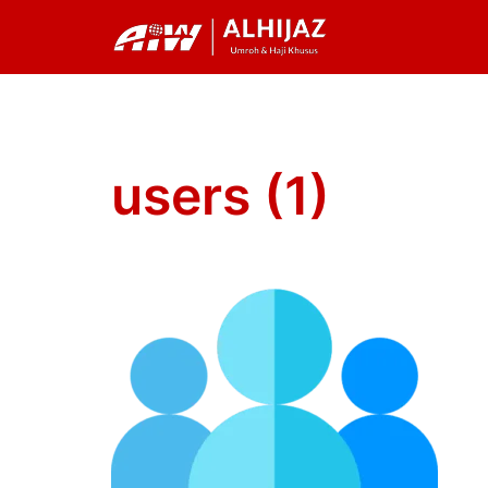
Skip
to
content
users (1)