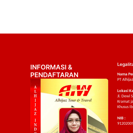
Legalit
INFORMASI &
PENDAFTARAN
Nama Pe
PT Alhija
Lokasi K
Jl. Dewi 
Kramat ja
Khusus Ib
NIB :
9120200