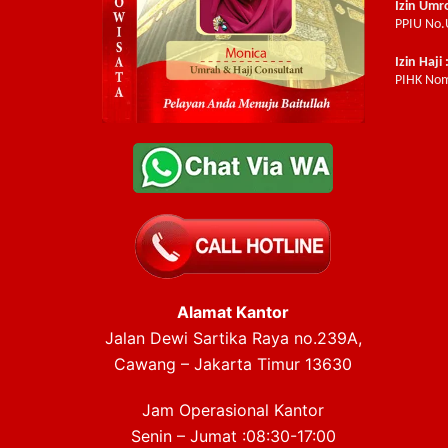
Izin Umr
PPIU No.
Izin Haji 
PIHK Nom
Alamat Kantor
Jalan Dewi Sartika Raya no.239A,
Cawang – Jakarta Timur 13630
Jam Operasional Kantor
Senin – Jumat :08:30-17:00