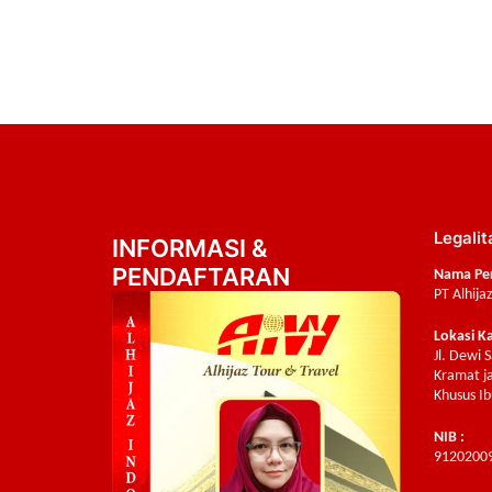
Legalit
INFORMASI &
PENDAFTARAN
Nama Pe
PT Alhija
Lokasi K
Jl. Dewi 
Kramat ja
Khusus Ib
NIB :
9120200