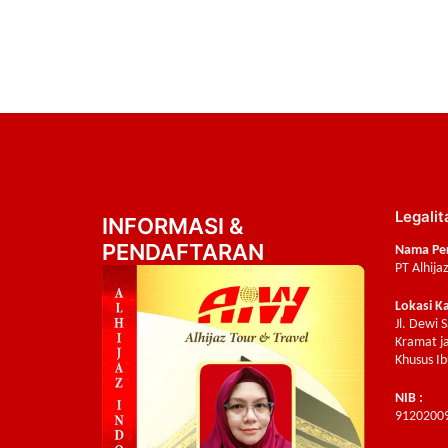
Legalit
INFORMASI &
PENDAFTARAN
Nama Pe
PT Alhija
Lokasi K
Jl. Dewi 
Kramat ja
Khusus Ib
NIB :
9120200