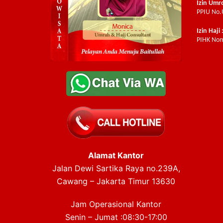
Izin Umr
PPIU No.
Izin Haji 
PIHK Nom
Alamat Kantor
Jalan Dewi Sartika Raya no.239A,
Cawang – Jakarta Timur 13630
Jam Operasional Kantor
Senin – Jumat :08:30-17:00